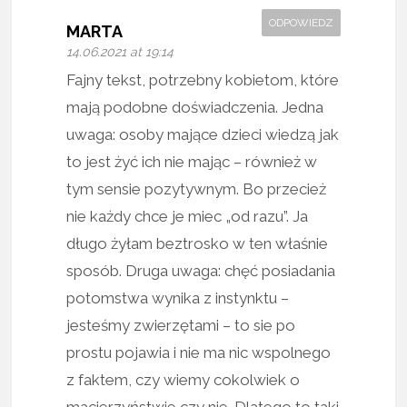
ODPOWIEDZ
MARTA
14.06.2021 at 19:14
Fajny tekst, potrzebny kobietom, które
mają podobne doświadczenia. Jedna
uwaga: osoby mające dzieci wiedzą jak
to jest żyć ich nie mając – również w
tym sensie pozytywnym. Bo przecież
nie każdy chce je miec „od razu”. Ja
długo żyłam beztrosko w ten właśnie
sposób. Druga uwaga: chęć posiadania
potomstwa wynika z instynktu –
jesteśmy zwierzętami – to sie po
prostu pojawia i nie ma nic wspolnego
z faktem, czy wiemy cokolwiek o
macierzyństwie czy nie. Dlatego to taki