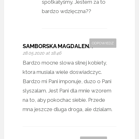
spotkałyśmy. Jestem za to
bardzo wdzięczna??
ODPOWIEDZ
SAMBORSKA MAGDALENA
28.05.2020 at 18:46
Bardzo mocne slowa silnej kobiety,
ktora musiala wiele doswiadczyc.
Bardzo mi Pani imponuje, duzo o Pani
slyszalam. Jest Pani dla mnie wzorem
na to, aby pokochac siebie. Przede
mna jeszcze dluga droga, ale dzialam.