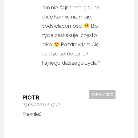
nim nie-fajna energia i nie
chcę karmić nią mojej
podświadomości
Bo
życie zaskakuje, często
miło
Pozdrawiam Cię
bardzo serdecznie?
Fajnego dalszego życia ?
ODPOWIEDZ
PIOTR
23.06.2020 at 15:12
Pięknie:)