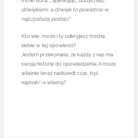
mówi Ilona:
„Śpiewając, oddychasz
dźwiękiem, a dźwięk to powietrze w
najczystszej postaci.”
Kto wie, może i ty odkryjesz trochę
siebie w tej opowieści?
Jestem przekonana, że każdy z nas ma
swoją historię do opowiedzenia. A może
właśnie teraz nadszedł czas, byś
napisał/-a własną?