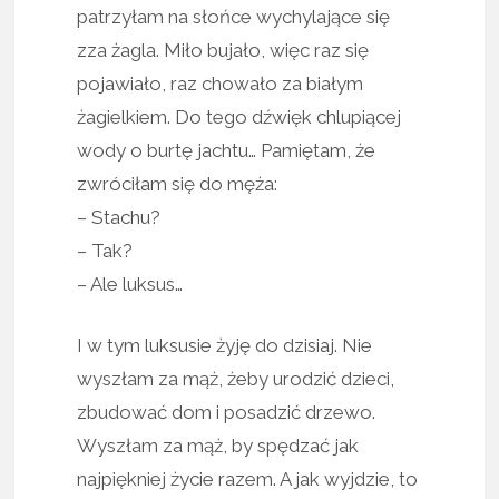
patrzyłam na słońce wychylające się
zza żagla. Miło bujało, więc raz się
pojawiało, raz chowało za białym
żagielkiem. Do tego dźwięk chlupiącej
wody o burtę jachtu… Pamiętam, że
zwróciłam się do męża:
– Stachu?
– Tak?
– Ale luksus…
I w tym luksusie żyję do dzisiaj. Nie
wyszłam za mąż, żeby urodzić dzieci,
zbudować dom i posadzić drzewo.
Wyszłam za mąż, by spędzać jak
najpiękniej życie razem. A jak wyjdzie, to