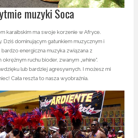
ytmie muzyki Soca
m karaibskim ma swoje korzenie w Afryce.
y. Dziś dominującym gatunkiem muzycznym i
To bardzo energiczna muzyka związana z
okrężnym ruchu bioder, zwanym „whine”.
 wdzięku lub bardziej agresywnych. I możesz mi
niec! Cała reszta to nasza wyobraźnia.