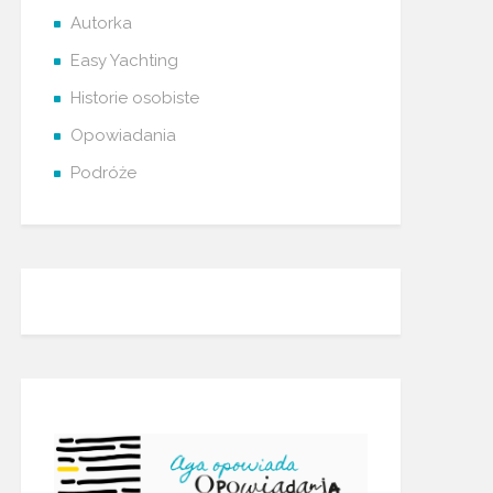
Autorka
Easy Yachting
Historie osobiste
Opowiadania
Podróże