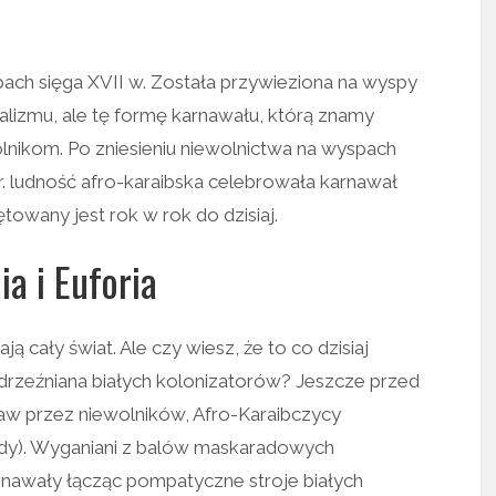
ch sięga XVII w. Została przywieziona na wyspy
alizmu, ale tę formę karnawału, którą znamy
lnikom. Po zniesieniu niewolnictwa na wyspach
r. ludność afro-karaibska celebrowała karnawał
ętowany jest rok w rok do dzisiaj.
ia i Euforia
 cały świat. Ale czy wiesz, że to co dzisiaj
edrzeźniana białych kolonizatorów? Jeszcze przed
w przez niewolników, Afro-Karaibczycy
dy). Wyganiani z balów maskaradowych
rnawały łącząc pompatyczne stroje białych