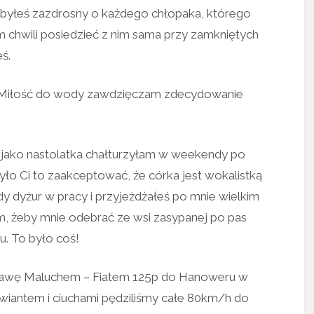
 byłeś zazdrosny o każdego chłopaka, którego
hwili posiedzieć z nim sama przy zamkniętych
ś.
. Miłość do wody zawdzięczam zdecydowanie
dy jako nastolatka chałturzyłam w weekendy po
yło Ci to zaakceptować, że córka jest wokalistką
y dyżur w pracy i przyjeżdżałeś po mnie wielkim
 żeby mnie odebrać ze wsi zasypanej po pas
u. To było coś!
awę Maluchem – Fiatem 125p do Hanoweru w
owiantem i ciuchami pędziliśmy całe 80km/h do