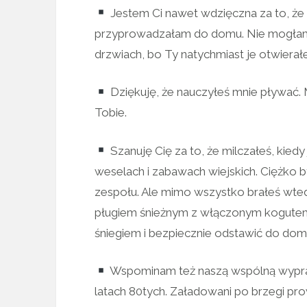
Jestem Ci nawet wdzięczna za to, że
przyprowadzałam do domu. Nie mogłam c
drzwiach, bo Ty natychmiast je otwierałe
Dziękuję, że nauczyłeś mnie pływać
Tobie.
Szanuję Cię za to, że milczałeś, kie
weselach i zabawach wiejskich. Ciężko b
zespołu. Ale mimo wszystko brałeś wted
pługiem śnieżnym z włączonym kogutem,
śniegiem i bezpiecznie odstawić do dom
Wspominam też naszą wspólną wypr
latach 80tych. Załadowani po brzegi pr