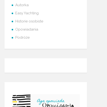
Autorka
Easy Yachting
Historie osobiste
Opowiadania
Podróże