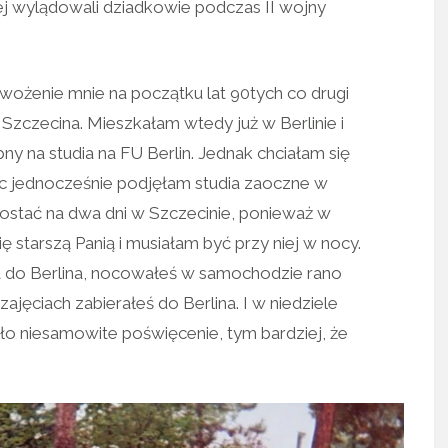
rej wylądowali dziadkowie podczas II wojny
ożenie mnie na początku lat 90tych co drugi
Szczecina. Mieszkałam wtedy już w Berlinie i
 na studia na FU Berlin. Jednak chciałam się
ęc jednocześnie podjęłam studia zaoczne w
zostać na dwa dni w Szczecinie, ponieważ w
tarszą Panią i musiałam być przy niej w nocy.
za do Berlina, nocowałeś w samochodzie rano
ajęciach zabierałeś do Berlina. I w niedziele
ło niesamowite poświęcenie, tym bardziej, że