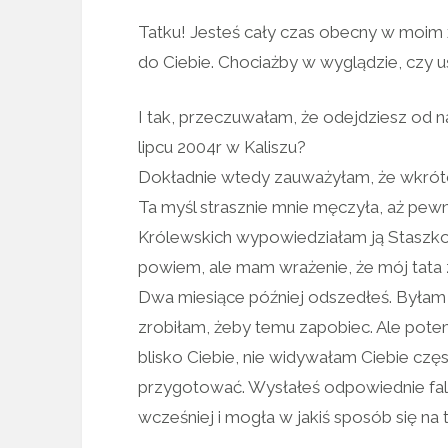
Tatku! Jesteś cały czas obecny w moim
do Ciebie. Chociażby w wyglądzie, czy u
I tak, przeczuwałam, że odejdziesz od 
lipcu 2004r w Kaliszu?
Dokładnie wtedy zauważyłam, że wkrótc
Ta myśl strasznie mnie męczyła, aż pe
Królewskich wypowiedziałam ją Staszkowi
powiem, ale mam wrażenie, że mój tata 
Dwa miesiące później odszedłeś. Byłam wt
zrobiłam, żeby temu zapobiec. Ale potem
blisko Ciebie, nie widywałam Ciebie częs
przygotować. Wysłałeś odpowiednie fale
wcześniej i mogła w jakiś sposób się na 