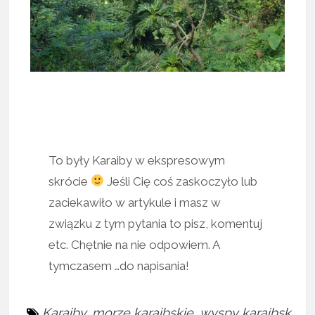
To były Karaiby w ekspresowym
skrócie
Jeśli Cię coś zaskoczyło lub
zaciekawiło w artykule i masz w
związku z tym pytania to pisz, komentuj
etc. Chętnie na nie odpowiem. A
tymczasem …do napisania!
Karaiby
,
morze karaibskie
,
wyspy karaibsk