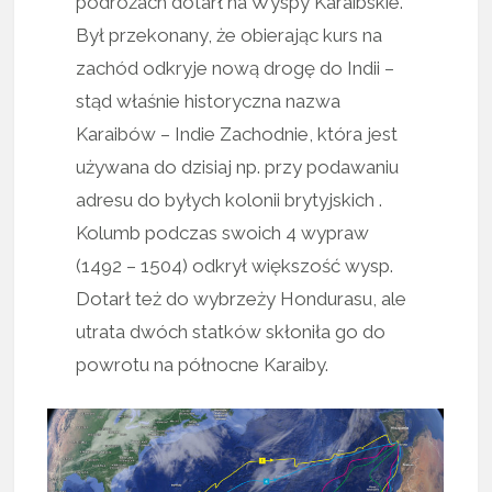
podróżach dotarł na Wyspy Karaibskie.
Był przekonany, że obierając kurs na
zachód odkryje nową drogę do Indii –
stąd właśnie historyczna nazwa
Karaibów – Indie Zachodnie, która jest
używana do dzisiaj np. przy podawaniu
adresu do byłych kolonii brytyjskich .
Kolumb podczas swoich 4 wypraw
(1492 – 1504) odkrył większość wysp.
Dotarł też do wybrzeży Hondurasu, ale
utrata dwóch statków skłoniła go do
powrotu na północne Karaiby.