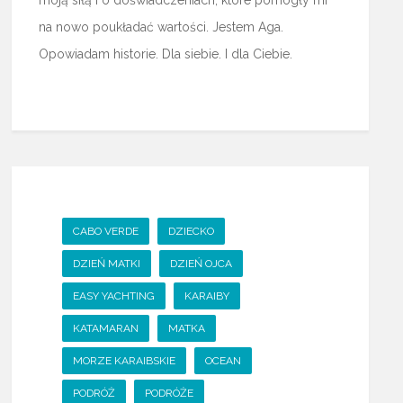
na nowo poukładać wartości. Jestem Aga.
Opowiadam historie. Dla siebie. I dla Ciebie.
CABO VERDE
DZIECKO
DZIEŃ MATKI
DZIEŃ OJCA
EASY YACHTING
KARAIBY
KATAMARAN
MATKA
MORZE KARAIBSKIE
OCEAN
PODRÓŻ
PODRÓŻE