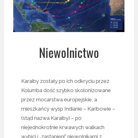
Niewolnictwo
Karaiby zostały po ich odkryciu przez
Kolumba dość szybko skolonizowane
przez mocarstwa europejskie, a
mieszkańcy wysp Indianie – Karibowie –
(stąd nazwa Karaiby) – po
niejednokrotnie krwawych walkach
wybici i „zastąpieni” niewolnikami z