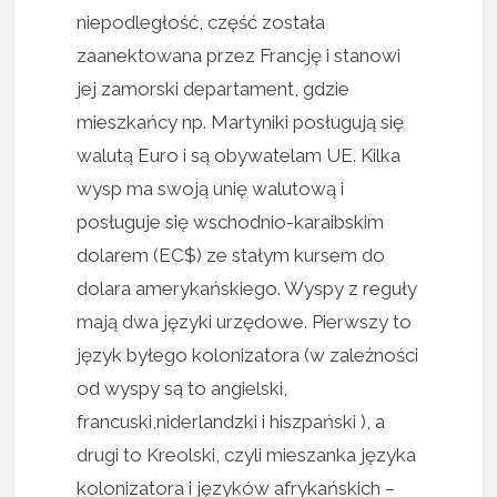
niepodległość, część została
zaanektowana przez Francję i stanowi
jej zamorski departament, gdzie
mieszkańcy np. Martyniki posługują się
walutą Euro i są obywatelam UE. Kilka
wysp ma swoją unię walutową i
posługuje się wschodnio-karaibskim
dolarem (EC$) ze stałym kursem do
dolara amerykańskiego. Wyspy z reguły
mają dwa języki urzędowe. Pierwszy to
język byłego kolonizatora (w zależności
od wyspy są to angielski,
francuski,niderlandzki i hiszpański ), a
drugi to Kreolski, czyli mieszanka języka
kolonizatora i języków afrykańskich –