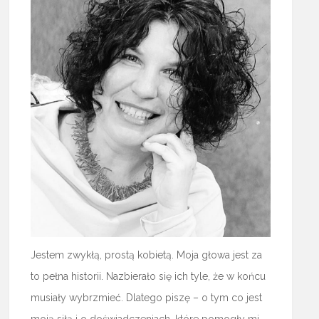
Jestem zwykłą, prostą kobietą. Moja głowa jest za
to pełna historii. Nazbierało się ich tyle, że w końcu
musiały wybrzmieć. Dlatego piszę – o tym co jest
moją siłą i o doświadczeniach, które pomogły mi