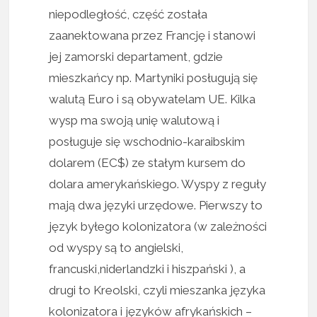
niepodległość, część została
zaanektowana przez Francję i stanowi
jej zamorski departament, gdzie
mieszkańcy np. Martyniki posługują się
walutą Euro i są obywatelam UE. Kilka
wysp ma swoją unię walutową i
posługuje się wschodnio-karaibskim
dolarem (EC$) ze stałym kursem do
dolara amerykańskiego. Wyspy z reguły
mają dwa języki urzędowe. Pierwszy to
język byłego kolonizatora (w zależności
od wyspy są to angielski,
francuski,niderlandzki i hiszpański ), a
drugi to Kreolski, czyli mieszanka języka
kolonizatora i języków afrykańskich –