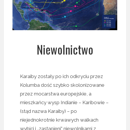
Niewolnictwo
Karaiby zostały po ich odkryciu przez
Kolumba dość szybko skolonizowane
przez mocarstwa europejskie, a
mieszkańcy wysp Indianie – Karibowie –
(stąd nazwa Karaiby) – po
niejednokrotnie krwawych walkach
wybici i „zastąpieni” niewolnikami z