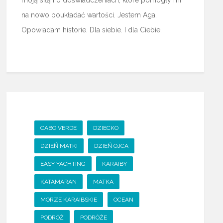
na nowo poukładać wartości. Jestem Aga.
Opowiadam historie. Dla siebie. I dla Ciebie.
CABO VERDE
DZIECKO
DZIEŃ MATKI
DZIEŃ OJCA
EASY YACHTING
KARAIBY
KATAMARAN
MATKA
MORZE KARAIBSKIE
OCEAN
PODRÓŻ
PODRÓŻE