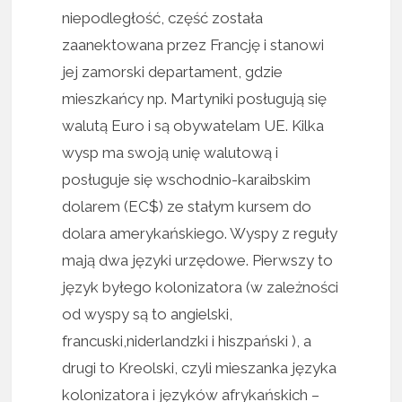
niepodległość, część została
zaanektowana przez Francję i stanowi
jej zamorski departament, gdzie
mieszkańcy np. Martyniki posługują się
walutą Euro i są obywatelam UE. Kilka
wysp ma swoją unię walutową i
posługuje się wschodnio-karaibskim
dolarem (EC$) ze stałym kursem do
dolara amerykańskiego. Wyspy z reguły
mają dwa języki urzędowe. Pierwszy to
język byłego kolonizatora (w zależności
od wyspy są to angielski,
francuski,niderlandzki i hiszpański ), a
drugi to Kreolski, czyli mieszanka języka
kolonizatora i języków afrykańskich –