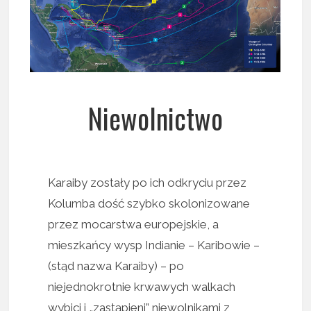
Niewolnictwo
Karaiby zostały po ich odkryciu przez
Kolumba dość szybko skolonizowane
przez mocarstwa europejskie, a
mieszkańcy wysp Indianie – Karibowie –
(stąd nazwa Karaiby) – po
niejednokrotnie krwawych walkach
wybici i „zastąpieni” niewolnikami z