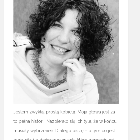
Jestem zwykłą, prostą kobietą. Moja głowa jest za
to pełna historii. Nazbierało się ich tyle, że w końcu
musiały wybrzmieć. Dlatego piszę – o tym co jest
moją siłą i o doświadczeniach, które pomogły mi