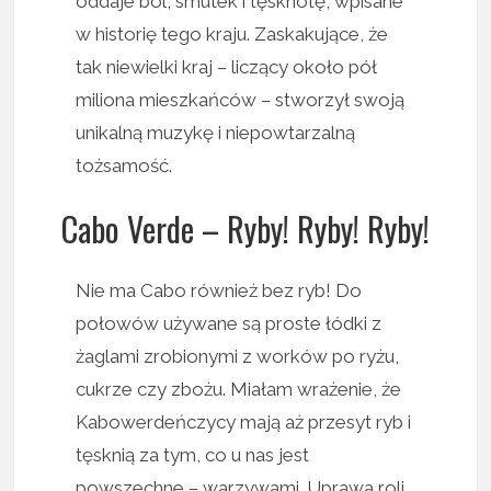
oddaje ból, smutek i tęsknotę, wpisane
w historię tego kraju. Zaskakujące, że
tak niewielki kraj – liczący około pół
miliona mieszkańców – stworzył swoją
unikalną muzykę i niepowtarzalną
tożsamość.
Cabo Verde – Ryby! Ryby! Ryby!
Nie ma Cabo również bez ryb! Do
połowów używane są proste łódki z
żaglami zrobionymi z worków po ryżu,
cukrze czy zbożu. Miałam wrażenie, że
Kabowerdeńczycy mają aż przesyt ryb i
tęsknią za tym, co u nas jest
powszechne – warzywami. Uprawa roli