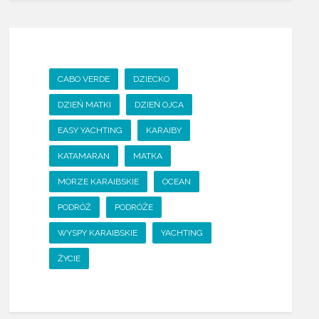
CABO VERDE
DZIECKO
DZIEŃ MATKI
DZIEŃ OJCA
EASY YACHTING
KARAIBY
KATAMARAN
MATKA
MORZE KARAIBSKIE
OCEAN
PODRÓŻ
PODRÓŻE
WYSPY KARAIBSKIE
YACHTING
ŻYCIE