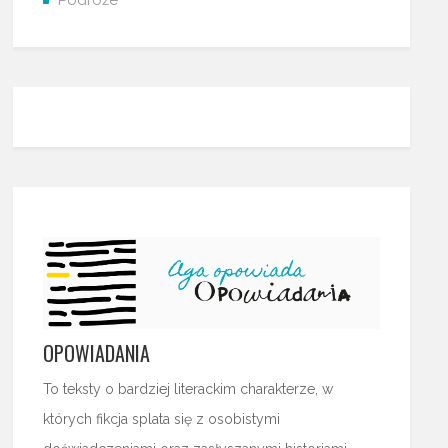
Podróże
OPOWIADANIA
To teksty o bardziej literackim charakterze, w
których fikcja splata się z osobistymi