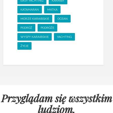
EASY YACHTING
KARAIBY
KATAMARAN
MATKA
MORZE KARAIBSKIE
OCEAN
PODRÓŻ
PODRÓŻE
WYSPY KARAIBSKIE
YACHTING
ŻYCIE
Przyglądam się wszystkim
ludziom,