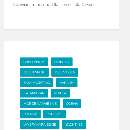
Opowiadam historie. Dla siebie. I dla Ciebie.
CABO VERDE
DZIECKO
DZIEŃ MATKI
DZIEŃ OJCA
EASY YACHTING
KARAIBY
KATAMARAN
MATKA
MORZE KARAIBSKIE
OCEAN
PODRÓŻ
PODRÓŻE
WYSPY KARAIBSKIE
YACHTING