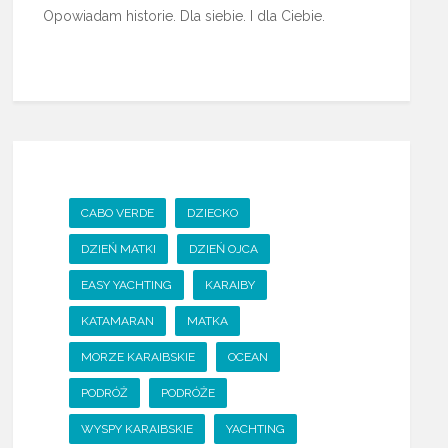
Opowiadam historie. Dla siebie. I dla Ciebie.
CABO VERDE
DZIECKO
DZIEŃ MATKI
DZIEŃ OJCA
EASY YACHTING
KARAIBY
KATAMARAN
MATKA
MORZE KARAIBSKIE
OCEAN
PODRÓŻ
PODRÓŻE
WYSPY KARAIBSKIE
YACHTING