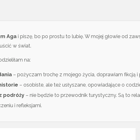
tem Aga
i piszę, bo po prostu to lubię. W mojej głowie od zawsze
uścić w świat.
dzieliłam na:
dania
– pożyczam trochę z mojego życia, doprawiam fikcją i p
historie
– osobiste, ale też usłyszane, opowiadające o codzi
z podróży
– nie będzie to przewodnik turystyczny. Są to r
eniu i refleksjami.