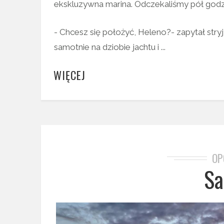
ekskluzywna marina. Odczekaliśmy pół godzi
- Chcesz się położyć, Heleno?- zapytał str
samotnie na dziobie jachtu i ...
WIĘCEJ
OP
Sa