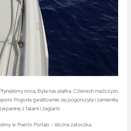
Płynęliśmy nocą. Była nas piątka. Czterech mężczyzn,
ajomi. Pogoda gwałtownie się pogorszyła i zamieniła
rpaninę z falami i żaglami.
iśmy w Puerto Portals – śliczna zatoczka,