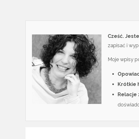
Cześć. Jes
zapisać i wyp
Moje wpisy po
Opowia
Krótkie 
Relacje 
doświadcz