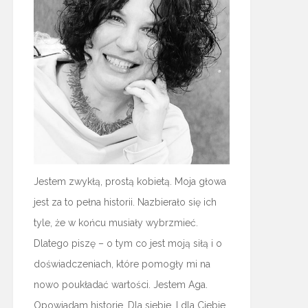
Jestem zwykłą, prostą kobietą. Moja głowa
jest za to pełna historii. Nazbierało się ich
tyle, że w końcu musiały wybrzmieć.
Dlatego piszę – o tym co jest moją siłą i o
doświadczeniach, które pomogły mi na
nowo poukładać wartości. Jestem Aga.
Opowiadam historie. Dla siebie. I dla Ciebie.