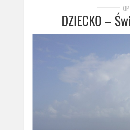
OP
DZIECKO – Świ