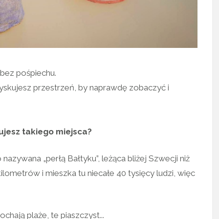
 bez pośpiechu.
 zyskujesz przestrzeń, by naprawdę zobaczyć i
rujesz takiego miejsca?
azywana „perłą Bałtyku”, leżąca bliżej Szwecji niż
ilometrów i mieszka tu niecałe 40 tysięcy ludzi, więc
chają plaże, te piaszczyst...