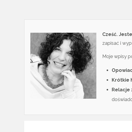
Cześć. Jes
zapisać i wyp
Moje wpisy po
Opowia
Krótkie 
Relacje 
doświadcz