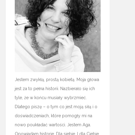
Jestem zwykłą, prostą kobietą. Moja głowa
jest za to pełna historii. Nazbierało się ich
tyle, że w końcu musiały wybrzmieć.
Dlatego piszę – o tym co jest moją siłą i o
doświadczeniach, które pomogły mi na
nowo poukładać wartości. Jestem Aga.
Opowiadam historie. Dla siebie. I dla Ciebie.