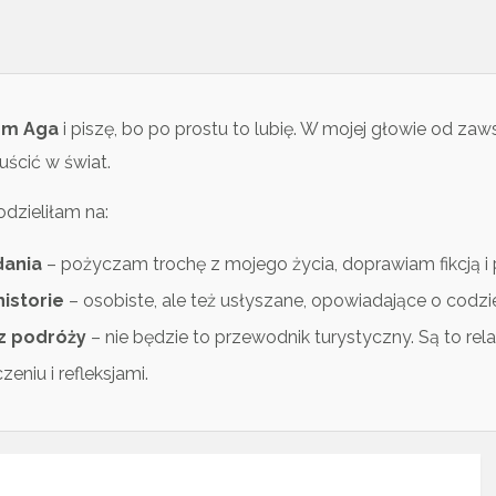
tem Aga
i piszę, bo po prostu to lubię. W mojej głowie od zawsze
uścić w świat.
dzieliłam na:
dania
– pożyczam trochę z mojego życia, doprawiam fikcją i p
historie
– osobiste, ale też usłyszane, opowiadające o codzi
z podróży
– nie będzie to przewodnik turystyczny. Są to r
eniu i refleksjami.